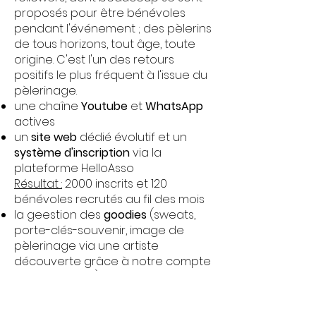
proposés pour être bénévoles
pendant l'événement ; des pèlerins
de tous horizons, tout âge, toute
origine. C'est l'un des retours
positifs le plus fréquent à l'issue du
pèlerinage.
une chaîne
Youtube
et
WhatsApp
actives
un
site web
dédié évolutif et un
système d'inscription
via la
plateforme HelloAsso
Résultat :
2000 inscrits et 120
bénévoles recrutés au fil des mois
la geestion des
goodies
(sweats,
porte-clés-souvenir, image de
pèlerinage via une artiste
découverte grâce à notre compte
instagram, etc.)
un
livret de pèlerinage
pour
permettre aux pèlerins de se